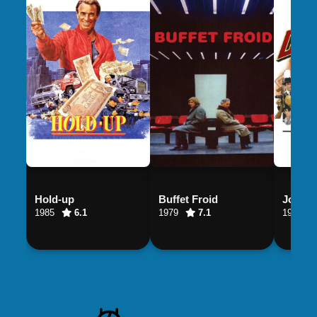
Hold-up
Buffet Froid
Johnny
1985
6.1
1979
7.1
1984